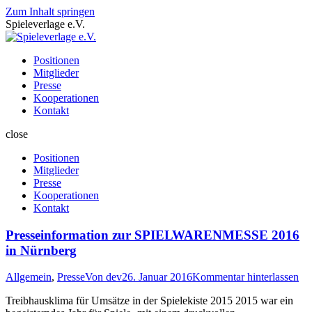
Zum Inhalt springen
Spieleverlage e.V.
Positionen
Mitglieder
Presse
Kooperationen
Kontakt
close
Positionen
Mitglieder
Presse
Kooperationen
Kontakt
Presseinformation zur SPIELWARENMESSE 2016
in Nürnberg
Allgemein
,
Presse
Von
dev
26. Januar 2016
Kommentar hinterlassen
Treibhausklima für Umsätze in der Spielekiste 2015 2015 war ein