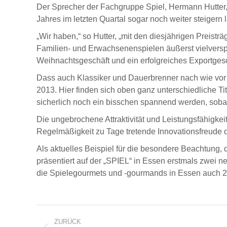
Der Sprecher der Fachgruppe Spiel, Hermann Hutter, 
Jahres im letzten Quartal sogar noch weiter steigern
„Wir haben,“ so Hutter, „mit den diesjährigen Preist
Familien- und Erwachsenenspielen äußerst vielverspr
Weihnachtsgeschäft und ein erfolgreiches Exportgesch
Dass auch Klassiker und Dauerbrenner nach wie vor ein
2013. Hier finden sich oben ganz unterschiedliche Ti
sicherlich noch ein bisschen spannend werden, sobald
Die ungebrochene Attraktivität und Leistungsfähigke
Regelmäßigkeit zu Tage tretende Innovationsfreude d
Als aktuelles Beispiel für die besondere Beachtung, 
präsentiert auf der „SPIEL“ in Essen erstmals zwei n
die Spielegourmets und -gourmands in Essen auch 201
Kommentarnavigatio
ZURÜCK