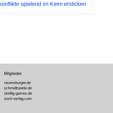
onflikte spielend im Keim ersticken
Mitglieder
ravensburger.de
schmidtspiele.de
skellig-games.de
zoch-verlag.com