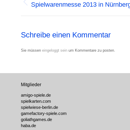
Spielwarenmesse 2013 in Nürnber
Vorheriger
Beitrag:
Schreibe einen Kommentar
Sie müssen
eingeloggt sein
um Kommentare zu posten.
Mitglieder
amigo-spiele.de
spielkarten.com
spielwiese-berlin.de
gamefactory-spiele.com
goliathgames.de
haba.de