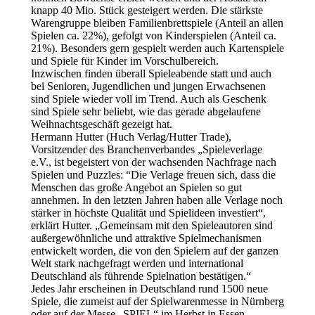
knapp 40 Mio. Stück gesteigert werden. Die stärkste
Warengruppe bleiben Familienbrettspiele (Anteil an allen
Spielen ca. 22%), gefolgt von Kinderspielen (Anteil ca.
21%). Besonders gern gespielt werden auch Kartenspiele
und Spiele für Kinder im Vorschulbereich.
Inzwischen finden überall Spieleabende statt und auch
bei Senioren, Jugendlichen und jungen Erwachsenen
sind Spiele wieder voll im Trend. Auch als Geschenk
sind Spiele sehr beliebt, wie das gerade abgelaufene
Weihnachtsgeschäft gezeigt hat.
Hermann Hutter (Huch Verlag/Hutter Trade),
Vorsitzender des Branchenverbandes „Spieleverlage
e.V., ist begeistert von der wachsenden Nachfrage nach
Spielen und Puzzles: “Die Verlage freuen sich, dass die
Menschen das große Angebot an Spielen so gut
annehmen. In den letzten Jahren haben alle Verlage noch
stärker in höchste Qualität und Spielideen investiert“,
erklärt Hutter. „Gemeinsam mit den Spieleautoren sind
außergewöhnliche und attraktive Spielmechanismen
entwickelt worden, die von den Spielern auf der ganzen
Welt stark nachgefragt werden und international
Deutschland als führende Spielnation bestätigen.“
Jedes Jahr erscheinen in Deutschland rund 1500 neue
Spiele, die zumeist auf der Spielwarenmesse in Nürnberg
oder auf der Messe „SPIEL“ im Herbst in Essen