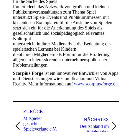
für die Sache des Spiels
fördert ideell das Netzwerk von großen und kleinen
Publikumsveranstaltungen zum Thema Spiel
unterstützt Spiele-Events und Publikumsmessen mit
kostenlosen Exemplaren für die Ausleihe von Spielen
setzt sich ein für die Anerkennung des Spiels als
gesellschaftlich und sozialpädagogisch relevantes
Kulturgut
unterstreicht in ihrer Medienarbeit die Bedeutung des
spielerischen Lernens bei Kindern
dient ihren Mitgliedern als Forum für die Erörterung
allgemein interessierender unternehmenspolitischer
Problemstellungen
Scorpius Forge
ist ein innovativer Entwickler von Apps
und Dienstleistungen wie Gamification und Virtual
Reality. Mehr Informationen auf
www.scorpius-forge.de
.
Kommentarnavigation
ZURÜCK
Mitspieler
NÄCHSTES
gesucht:
Deutschland im
Vorheriger
Nächster
Spieleverlage e.V.
Spielefieber