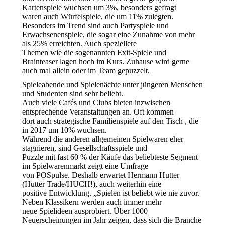
Kartenspiele wuchsen um 3%, besonders gefragt
waren auch Würfelspiele, die um 11% zulegten.
Besonders im Trend sind auch Partyspiele und
Erwachsenenspiele, die sogar eine Zunahme von mehr
als 25% erreichten. Auch speziellere
Themen wie die sogenannten Exit-Spiele und
Brainteaser lagen hoch im Kurs. Zuhause wird gerne
auch mal allein oder im Team gepuzzelt.
Spieleabende und Spielenächte unter jüngeren Menschen
und Studenten sind sehr beliebt.
Auch viele Cafés und Clubs bieten inzwischen
entsprechende Veranstaltungen an. Oft kommen
dort auch strategische Familienspiele auf den Tisch , die
in 2017 um 10% wuchsen.
Während die anderen allgemeinen Spielwaren eher
stagnieren, sind Gesellschaftsspiele und
Puzzle mit fast 60 % der Käufe das beliebteste Segment
im Spielwarenmarkt zeigt eine Umfrage
von POSpulse. Deshalb erwartet Hermann Hutter
(Hutter Trade/HUCH!), auch weiterhin eine
positive Entwicklung. „Spielen ist beliebt wie nie zuvor.
Neben Klassikern werden auch immer mehr
neue Spielideen ausprobiert. Über 1000
Neuerscheinungen im Jahr zeigen, dass sich die Branche