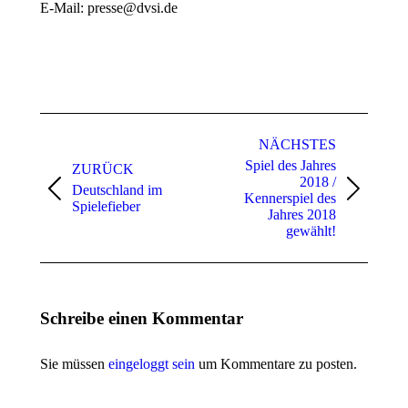
E-Mail: presse@dvsi.de
Kommentarnavigation
NÄCHSTES
Spiel des Jahres
ZURÜCK
2018 /
Deutschland im
Vorheriger
Nächster
Kennerspiel des
Spielefieber
Beitrag:
Beitrag:
Jahres 2018
gewählt!
Schreibe einen Kommentar
Sie müssen
eingeloggt sein
um Kommentare zu posten.