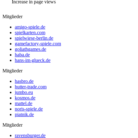
Increase in page views
Mitglieder
amigo-spiele.de
spielkarten.com
spielwiese-berlin.de
gamefactory-spiele.com
goliathgames.de
haba.de
hans-im-glueck.de
Mitglieder
hasbro.de
hutter-trade.com
jumbo.eu
kosmos.de
mattel.de
noris-spiele.de
piatnik.de
Mitglieder
ravensburger.de