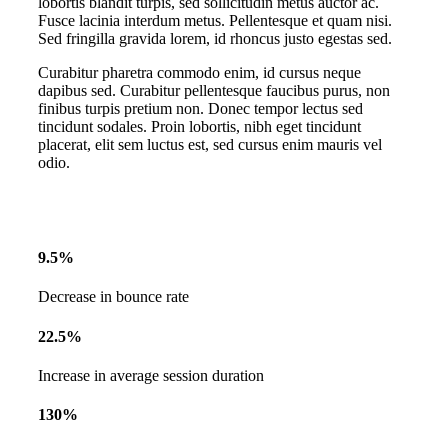
lobortis blandit turpis, sed sollicitudin metus auctor ac.
Fusce lacinia interdum metus. Pellentesque et quam nisi.
Sed fringilla gravida lorem, id rhoncus justo egestas sed.
Curabitur pharetra commodo enim, id cursus neque
dapibus sed. Curabitur pellentesque faucibus purus, non
finibus turpis pretium non. Donec tempor lectus sed
tincidunt sodales. Proin lobortis, nibh eget tincidunt
placerat, elit sem luctus est, sed cursus enim mauris vel
odio.
9.5%
Decrease in bounce rate
22.5%
Increase in average session duration
130%